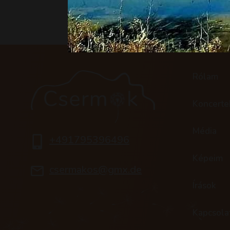
Rólam
Koncerte
Média
+491795396496
Képeim
csermakos@gmx.de
Írások
Kapcsola