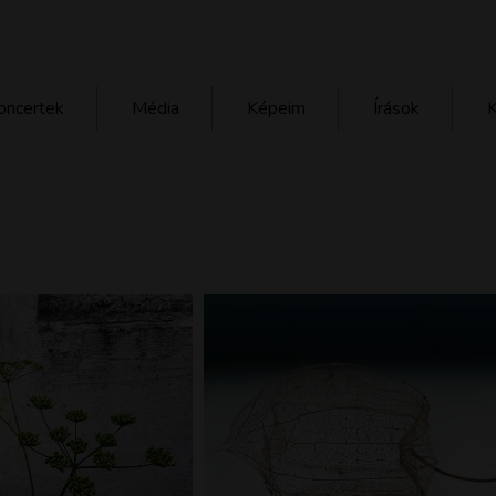
oncertek
Média
Képeim
Írások
K