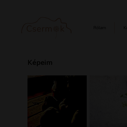
Rólam
K
Képeim