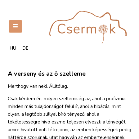
HU
DE
A verseny és az ő szelleme
Merthogy van neki. Állítólag.
Csak kérdem én, milyen szellemiség az, ahol a profizmus
minden más tulajdonságot felül ír, ahol a hibázás, mint
olyan, a legtöbb súllyal bíró tényező, ahol a
tökéletességre hívó eszme teljesen elveszti a lényégét,
amire hivatott volt létrejönni, az emberi képességek pedig
háttérbe szorulnak, utat hagyván az embertelenségnek,