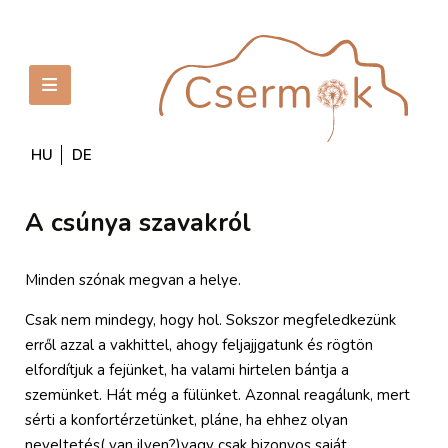
HU
DE
A csúnya szavakról
Minden szónak megvan a helye.
Csak nem mindegy, hogy hol. Sokszor megfeledkezünk
erről azzal a vakhittel, ahogy feljajjgatunk és rögtön
elfordítjuk a fejünket, ha valami hirtelen bántja a
szemünket. Hát még a fülünket. Azonnal reagálunk, mert
sérti a konfortérzetünket, pláne, ha ehhez olyan
neveltetés( van ilyen?)vagy csak bizonyos saját