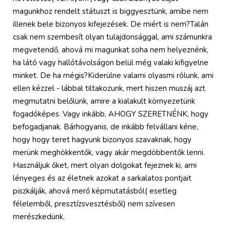
magunkhoz rendelt státuszt is biggyesztünk, amibe nem
illenek bele bizonyos kifejezések. De miért is nem?Talán
csak nem szembesít olyan tulajdonsággal, ami számunkra
megvetendő, ahová mi magunkat soha nem helyeznénk,
ha látó vagy hallótávolságon belül még valaki kifigyelne
minket. De ha mégis?Kiderülne valami olyasmi rólunk, ami
ellen kézzel - lábbal tiltakozunk, mert hiszen muszáj azt
megmutatni belőlünk, amire a kialakult környezetünk
fogadóképes. Vagy inkább, AHOGY SZERETNÉNK, hogy
befogadjanak. Bárhogyanis, de inkább felvállani kéne,
hogy hogy teret hagyunk bizonyos szavaknak, hogy
merünk meghökkentők, vagy akár megdöbbentők lenni.
Használjuk őket, mert olyan dolgokat fejeznek ki, ami
lényeges és az életnek azokat a sarkalatos pontjait
piszkálják, ahová merő képmutatásból( esetleg
félelemből, presztízsvesztésből) nem szívesen
merészkedünk.