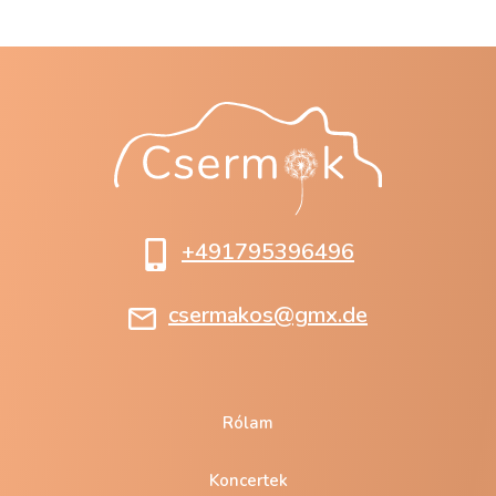
+491795396496
csermakos@gmx.de
Rólam
Koncertek