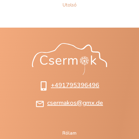
Utolsó
+491795396496
csermakos@gmx.de
Rólam