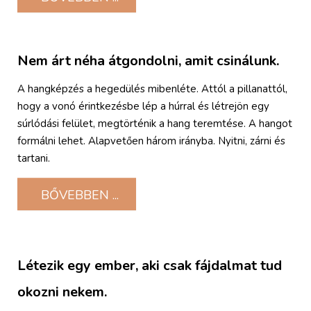
Nem árt néha átgondolni, amit csinálunk.
A hangképzés a hegedülés mibenléte. Attól a pillanattól,
hogy a vonó érintkezésbe lép a húrral és létrejön egy
súrlódási felület, megtörténik a hang teremtése. A hangot
formálni lehet. Alapvetően három irányba. Nyitni, zárni és
tartani.
BŐVEBBEN ...
Létezik egy ember, aki csak fájdalmat tud
okozni nekem.