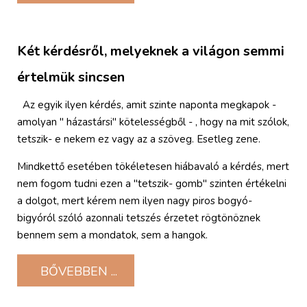
Két kérdésről, melyeknek a világon semmi
értelmük sincsen
Az egyik ilyen kérdés, amit szinte naponta megkapok -
amolyan " házastársi" kötelességből - , hogy na mit szólok,
tetszik- e nekem ez vagy az a szöveg. Esetleg zene.
Mindkettő esetében tökéletesen hiábavaló a kérdés, mert
nem fogom tudni ezen a "tetszik- gomb" szinten értékelni
a dolgot, mert kérem nem ilyen nagy piros bogyó-
bigyóról szóló azonnali tetszés érzetet rögtönöznek
bennem sem a mondatok, sem a hangok.
BŐVEBBEN ...