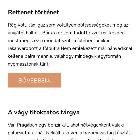
Rettenet történet
Rég volt, tán igaz sem volt.Ilyen bölcsességeket még az
anyjától hallott. Bár akkor sem tudott ezzel mit kezdeni,
most mégis ez a mondat szólt a fülében, amikor
rákanyarodott a földútra.Nem emlékezett már hányadiknál
kellene balra mennie, valahogy mindegyik egyformán
nyomasztónak tűnt.
BŐVEBBEN ...
A vágy titokzatos tárgya
Van Prágában egy benzinkút, ahol hétvégenként valaki
palacsintát csinál. Nekiáll, kikeveri a baromi vastag tésztát,