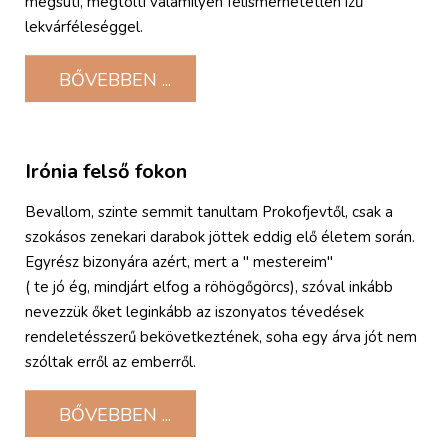
megsüti, megtölti valamilyen felismerhetetlen ízű
lekvárféleséggel.
BŐVEBBEN ...
Irónia felső fokon
Bevallom, szinte semmit tanultam Prokofjevtől, csak a
szokásos zenekari darabok jöttek eddig elő életem során.
Egyrész bizonyára azért, mert a " mestereim"
( te jó ég, mindjárt elfog a röhögőgörcs), szóval inkább
nevezzük őket leginkább az iszonyatos tévedések
rendeletésszerű bekövetkeztének, soha egy árva jót nem
szóltak erről az emberről.
BŐVEBBEN ...