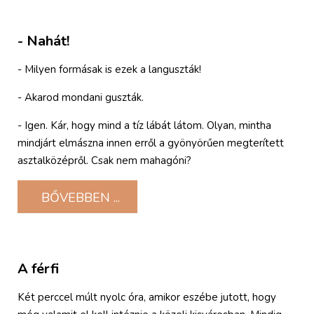
- Nahát!
- Milyen formásak is ezek a languszták!
- Akarod mondani guszták.
- Igen. Kár, hogy mind a tíz lábát látom. Olyan, mintha
mindjárt elmászna innen erről a gyönyörűen megterített
asztalközépről. Csak nem mahagóni?
BŐVEBBEN ...
A férfi
Két perccel múlt nyolc óra, amikor eszébe jutott, hogy