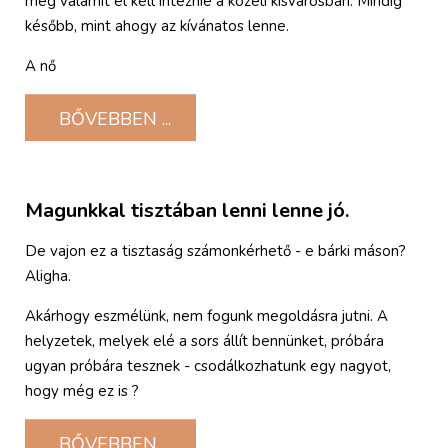
még valamit el kell intéznie a közeli kisvárosban. Mindig
később, mint ahogy az kívánatos lenne.
A nő
BŐVEBBEN ...
Magunkkal tisztában lenni lenne jó.
De vajon ez a tisztaság számonkérhető - e bárki máson?
Aligha.
Akárhogy eszmélünk, nem fogunk megoldásra jutni. A
helyzetek, melyek elé a sors állít bennünket, próbára
ugyan próbára tesznek - csodálkozhatunk egy nagyot,
hogy még ez is ?
BŐVEBBEN ...